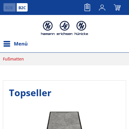
B2B
B2C
Menü
Fußmatten
Topseller