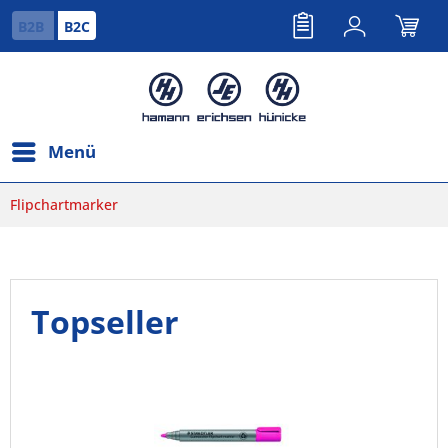
B2B
B2C
Menü
Flipchartmarker
Topseller