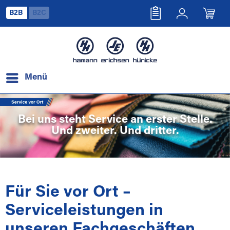
B2B
B2C
Menü
Bei uns steht Service an erster Stelle.
Und zweiter. Und dritter.
Für Sie vor Ort –
Serviceleistungen in
unseren Fachgeschäften