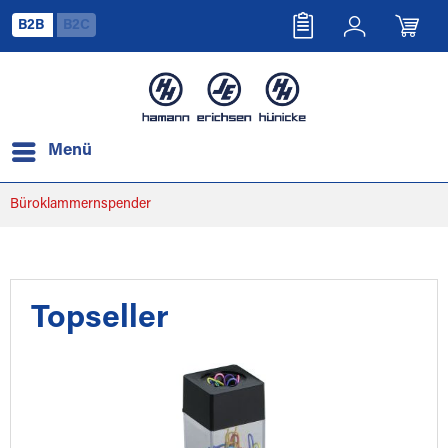
B2B
B2C
Menü
Büroklammernspender
Topseller