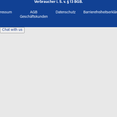
Verbraucher i. S. v. § 13 BGB.
ressum
AGB
Datenschutz
Barrierefreiheitserkl
Geschäftskunden
Chat with us