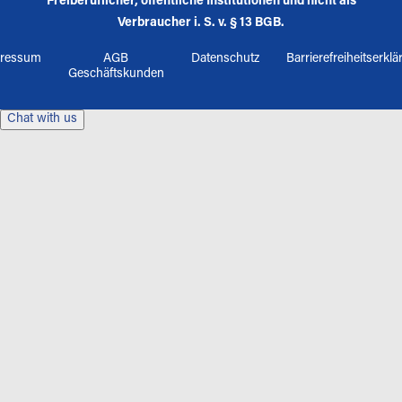
Freiberuflicher, öffentliche Institutionen und nicht als
Verbraucher i. S. v. § 13 BGB.
ressum
AGB
Datenschutz
Barrierefreiheitserkl
Geschäftskunden
Chat with us