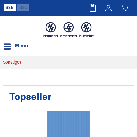
B2B
B2C
Menü
Sonstiges
Topseller