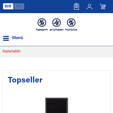
B2B
B2C
Menü
Rastertafeln
Topseller