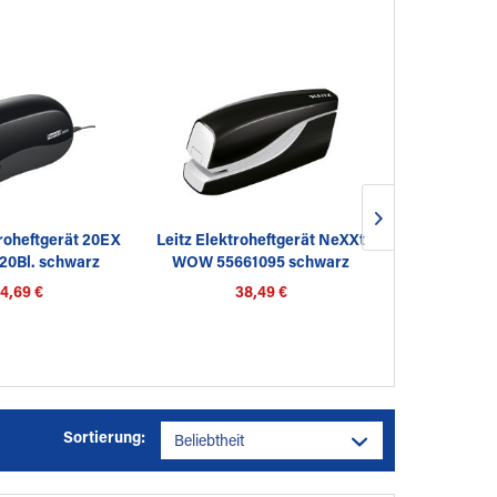
roheftgerät 20EX
Leitz Elektroheftgerät NeXXt
Leitz Elektr
20Bl. schwarz
WOW 55661095 schwarz
5533
4,69 €
38,49 €
94
Sortierung: