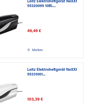
Leitz Elektroheftgerät NeXXt
55320095 10Bl....
49,49 €
Merken
Leitz Elektroheftgerät NeXXt
55331001...
103,39 €