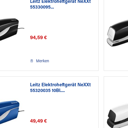
Leitz Elektroheftgerät NeXXt
55330095...
94,59 €
Merken
Leitz Elektroheftgerät NeXXt
55320035 10Bl....
49,49 €