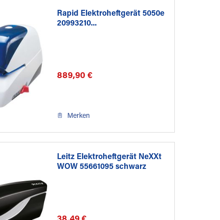
Rapid Elektroheftgerät 5050e
20993210...
889,90 €
Merken
Leitz Elektroheftgerät NeXXt
WOW 55661095 schwarz
38,49 €