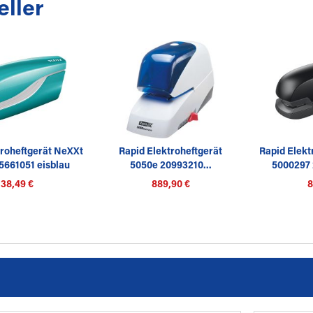
eller
troheftgerät NeXXt
Rapid Elektroheftgerät
Rapid Elekt
661051 eisblau
5050e 20993210...
5000297 
38,49 €
889,90 €
8