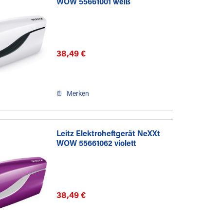
WOW 55661001 weiß
38,49 €
Merken
Leitz Elektroheftgerät NeXXt
WOW 55661062 violett
38,49 €