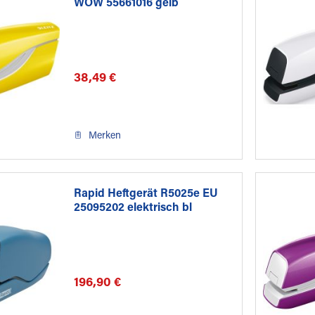
WOW 55661016 gelb
38,49 €
Merken
Rapid Heftgerät R5025e EU
25095202 elektrisch bl
196,90 €