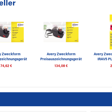
eller
y Zweckform
Avery Zweckform
Avery Zwec
zeichnungsgerät
Preisauszeichnungsgerät
IRAV5 PL
PL1/8
PL2/18
74,62 €
134,08 €
2