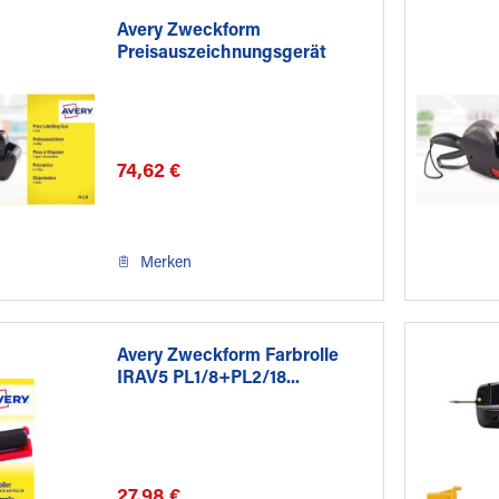
Avery Zweckform
Preisauszeichnungsgerät
PL1/8
74,62 €
Merken
Avery Zweckform Farbrolle
IRAV5 PL1/8+PL2/18...
27,98 €