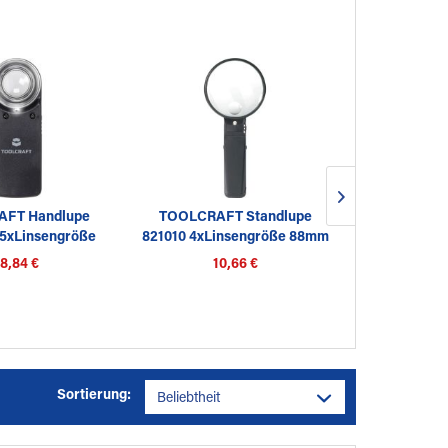
FT Handlupe
TOOLCRAFT Standlupe
Kunzer Lup
15xLinsengröße
821010 4xLinsengröße 88mm
20mm
8,84 €
10,66 €
29
Sortierung: