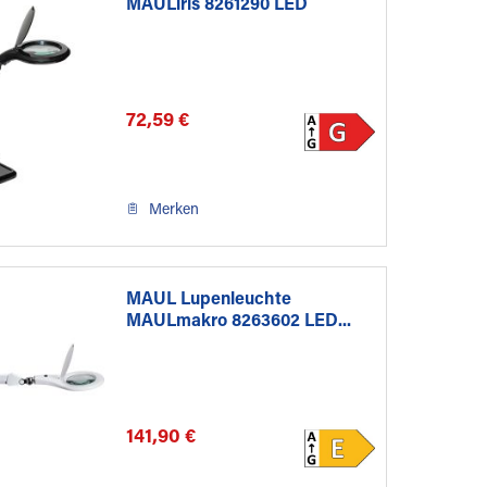
MAULiris 8261290 LED
schwarz
72,59 €
Merken
MAUL Lupenleuchte
MAULmakro 8263602 LED...
141,90 €