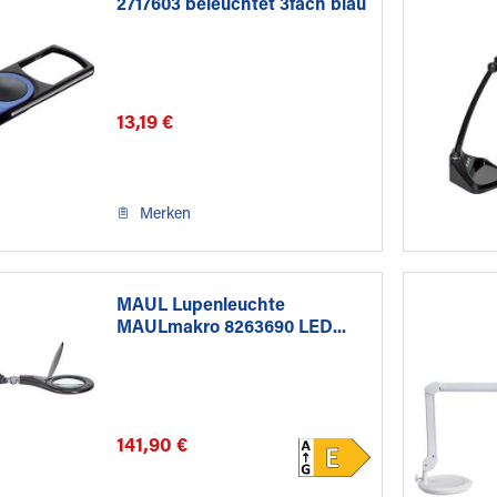
2717603 beleuchtet 3fach blau
13,19 €
Merken
MAUL Lupenleuchte
MAULmakro 8263690 LED...
141,90 €