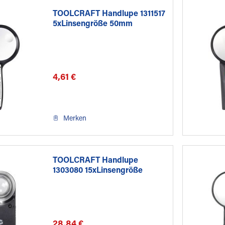
TOOLCRAFT Handlupe 1311517
5xLinsengröße 50mm
4,61 €
Merken
TOOLCRAFT Handlupe
1303080 15xLinsengröße
20mm
28,84 €