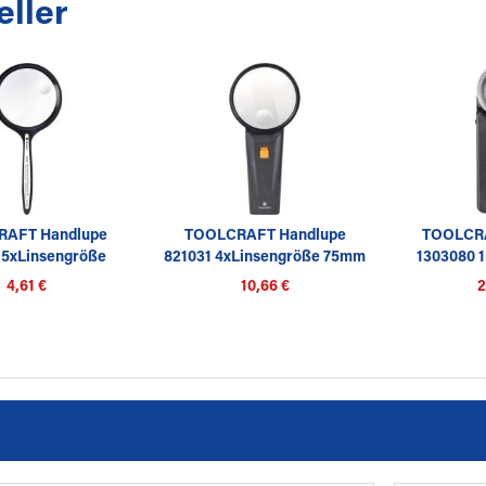
eller
AFT Handlupe
TOOLCRAFT Handlupe
TOOLCRA
7 5xLinsengröße
821031 4xLinsengröße 75mm
1303080 
50mm
4,61 €
10,66 €
2