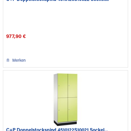
977,90 €
Merken
C+P Doppelstockspind 4510122S10021 Sockel...