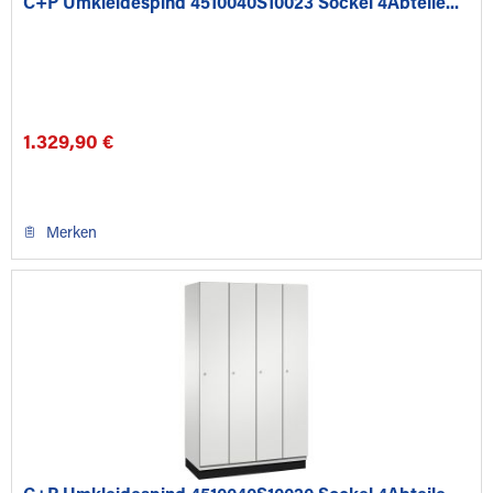
C+P Umkleidespind 4510040S10023 Sockel 4Abteile...
1.329,90 €
Merken