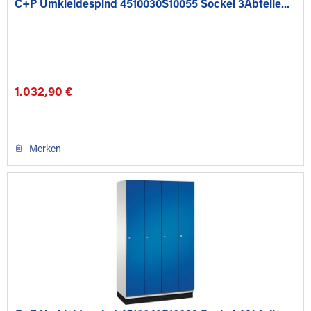
C+P Umkleidespind 4510030S10055 Sockel 3Abteile...
1.032,90 €
Merken