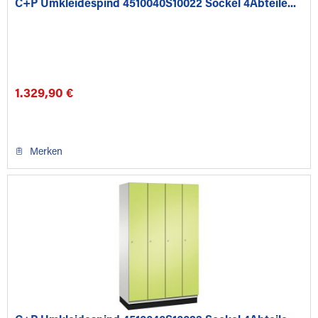
C+P Umkleidespind 4510040S10022 Sockel 4Abteile...
1.329,90 €
Merken