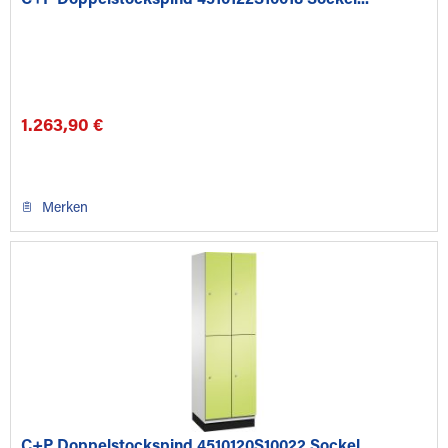
C+P Doppelstockspind 4510122S10018 Sockel...
1.263,90 €
Merken
C+P Doppelstockspind 4510120S10022 Sockel...