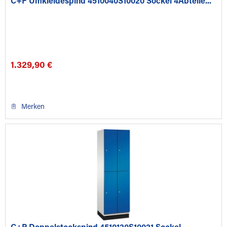
C+P Umkleidespind 4510040S10020 Sockel 4Abteile...
1.329,90 €
Merken