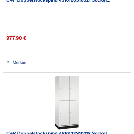
C+P Doppelstockspind 4510120S10021 Sockel...
977,90 €
Merken