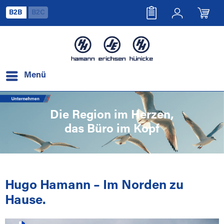
B2B
B2C
Menü
Die Region im Herzen,
das Büro im Kopf
Hugo Hamann – Im Norden zu
Hause.