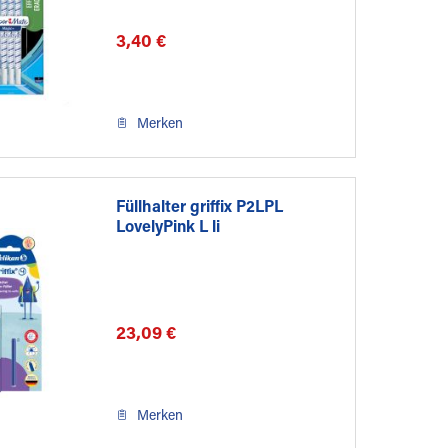
3,40 €
Merken
Füllhalter griffix P2LPL
LovelyPink L li
23,09 €
Merken