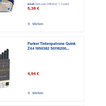
Inhalt
0.03 Liter
(179,33 € * / 1 Liter)
5,38 €
Merken
Parker Tintenpatrone Quink
Z44 1950382 S0116200...
4,94 €
Merken