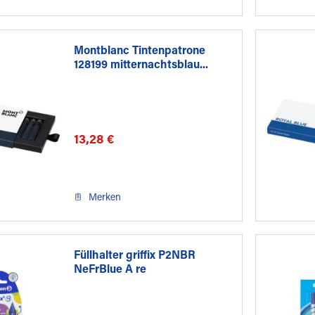
Montblanc Tintenpatrone
128199 mitternachtsblau...
13,28 €
Merken
Füllhalter griffix P2NBR
NeFrBlue A re