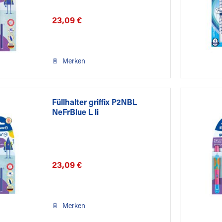
23,09 €
Merken
Füllhalter griffix P2NBL
NeFrBlue L li
23,09 €
Merken