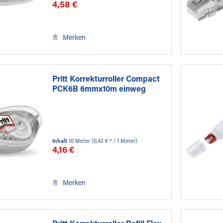
4,58 €
Merken
Pritt Korrekturroller Compact
PCK6B 6mmx10m einweg
Inhalt
10 Meter
(0,42 € * / 1 Meter)
4,16 €
Merken