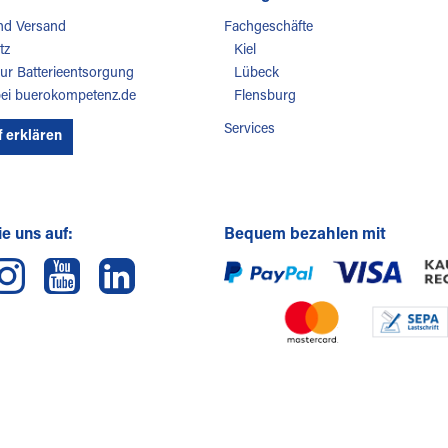
nd Versand
Fachgeschäfte
tz
Kiel
ur Batterieentsorgung
Lübeck
bei buerokompetenz.de
Flensburg
Services
f erklären
e uns auf:
Bequem bezahlen mit