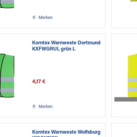
Merken
Korntex Warnweste Dortmund
KXFWGRUL grün L
4,17 €
Merken
Korntex Warnweste Wolfsburg