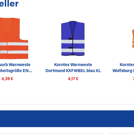
eller
sorb Warnweste
Korntex Warnweste
Kornte
nheitsgröße EN...
Dortmund KXFWBXL blau XL
Wolfsburg
o
4,39 €
4,17 €