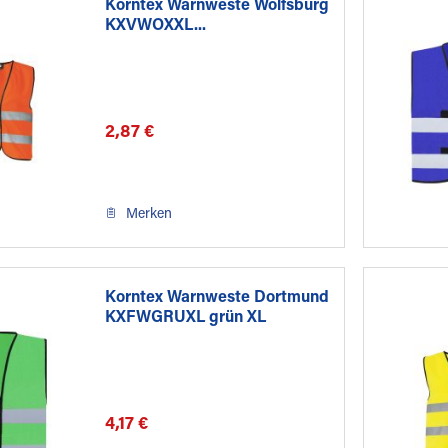
Korntex Warnweste Wolfsburg
KXVWOXXL...
2,87 €
Merken
Korntex Warnweste Dortmund
KXFWGRUXL grün XL
4,17 €