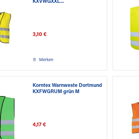
KXVWGXXL...
3,10 €
Merken
Korntex Warnweste Dortmund
KXFWGRUM grün M
4,17 €