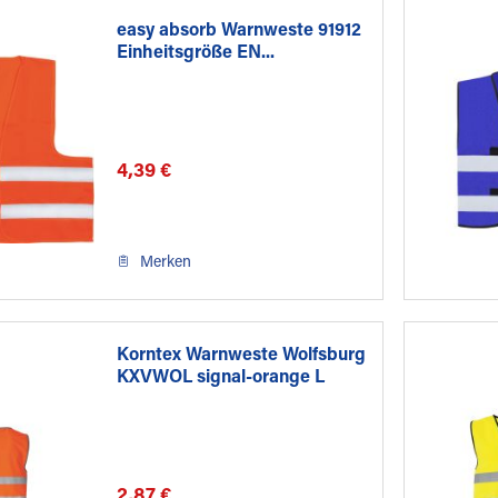
easy absorb Warnweste 91912
Einheitsgröße EN...
4,39 €
Merken
Korntex Warnweste Wolfsburg
KXVWOL signal-orange L
2,87 €