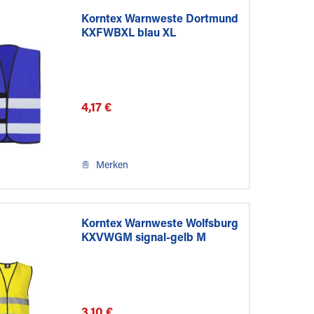
Korntex Warnweste Dortmund
KXFWBXL blau XL
4,17 €
Merken
Korntex Warnweste Wolfsburg
KXVWGM signal-gelb M
3,10 €