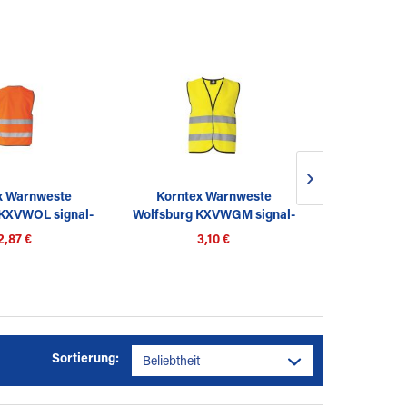
x Warnweste
Korntex Warnweste
Korntex Kin
 KXVWOL signal-
Wolfsburg KXVWGM signal-
Aarhus 
range L
gelb M
2,87 €
3,10 €
3
Sortierung: