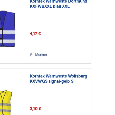
Korntex Warnweste Dortmund
KXFWBXXL blau XXL
4,17 €
Merken
Korntex Warnweste Wolfsburg
KXVWGS signal-gelb S
3,10 €