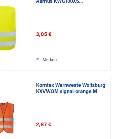
Aarhus KWG100XS...
3,05 €
Merken
Korntex Warnweste Wolfsburg
KXVWOM signal-orange M
2,87 €