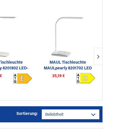
ischleuchte
MAUL Tischleuchte
MAUL Ti
y 8201802 LED-
MAULpearly 8201702 LED
MAULjuvis
uchte...
Metall...
dimm
 €
35,19 €
522,52 
Sortierung: