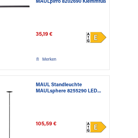
MAULpirro 8202690 Klemmfuß
sw
35,19 €
Merken
MAUL Standleuchte
MAULsphere 8255290 LED...
105,59 €