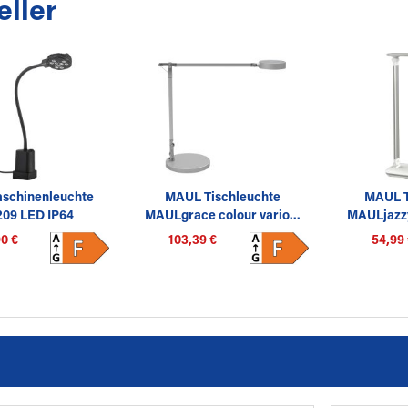
eller
schinenleuchte
MAUL Tischleuchte
MAUL T
09 LED IP64
MAULgrace colour vario...
MAULjazz
Le
0 €
103,39 €
54,99