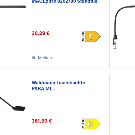
MAULpirro 8202790 Standfuß
sw
36,29 €
Merken
Waldmann Tischleuchte
PARA.MI...
361,90 €