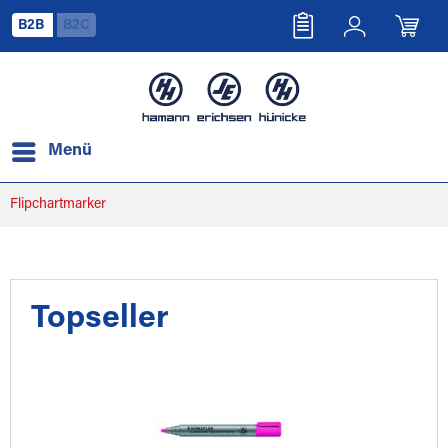
B2B
B2C
Menü
Flipchartmarker
Topseller