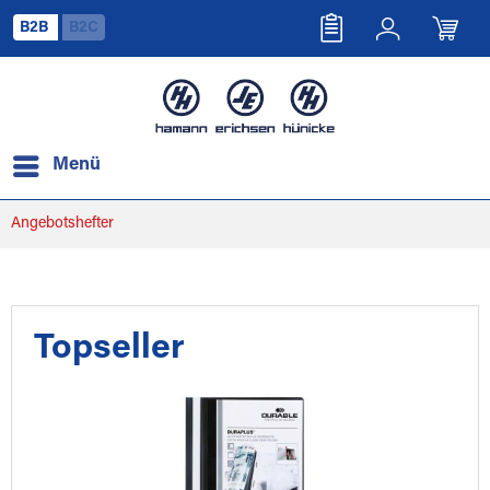
B2B
B2C
Menü
Angebotshefter
Topseller