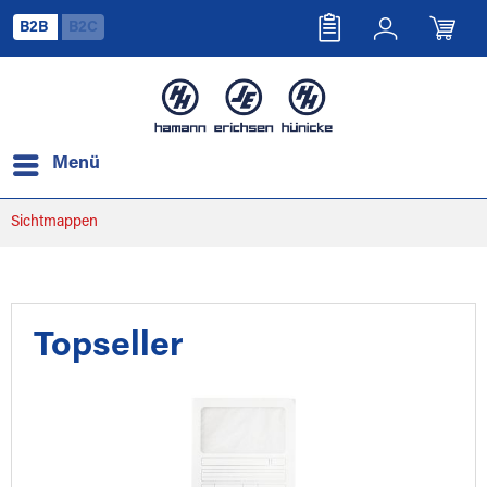
B2B
B2C
Menü
Sichtmappen
Topseller