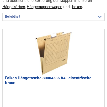
und übersichtliche Sortierung der Mappen in unseren
Hängekörben
,
Hängemappenwagen
und -
boxen
.
Falken Hängetasche 80004336 A4 Leinenfrösche
braun