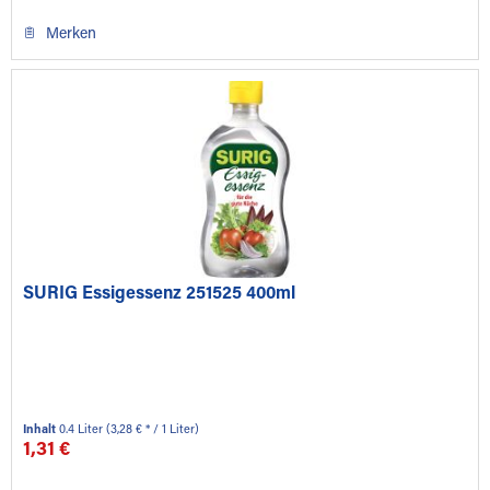
Merken
SURIG Essigessenz 251525 400ml
Inhalt
0.4 Liter
(3,28 € * / 1 Liter)
1,31 €