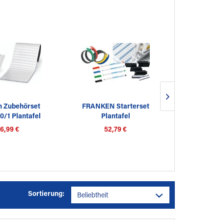
n Zubehörset
FRANKEN Starterset
Franken Star
/1 Plantafel
Plantafel
SJP159E
6,99 €
52,79 €
58
Sortierung: