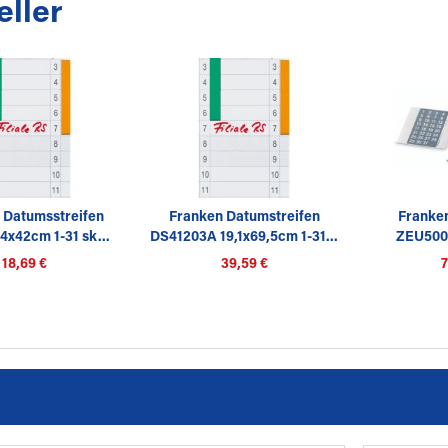
eller
 Datumsstreifen
Franken Datumstreifen
Franke
4x42cm 1-31 sk...
DS41203A 19,1x69,5cm 1-31...
ZEU5000
18,69 €
39,59 €
7