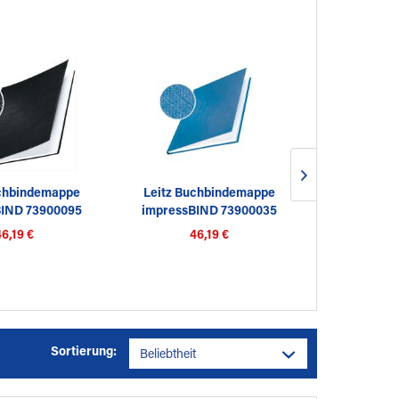
uchbindemappe
Leitz Buchbindemappe
Leitz Buc
BIND 73900095
impressBIND 73900035
impressBI
,5mm...
3,5mm...
7m
46,19 €
46,19 €
47
Sortierung: