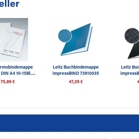
eller
ermobindemappe
Leitz Buchbindemappe
Leitz B
DIN A4 10-15Bl....
impressBIND 73910035
impress
7mm...
3
75,89 €
47,29 €