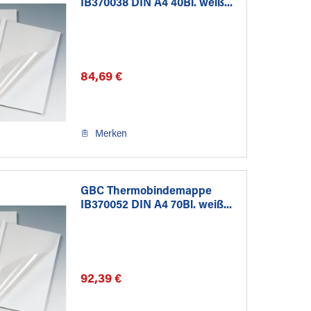
IB370038 DIN A4 40Bl. weiß...
84,69 €
Merken
GBC Thermobindemappe
IB370052 DIN A4 70Bl. weiß...
92,39 €