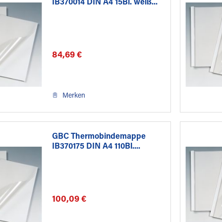
IB370014 DIN A4 15Bl. weiß...
84,69 €
Merken
GBC Thermobindemappe
IB370175 DIN A4 110Bl....
100,09 €