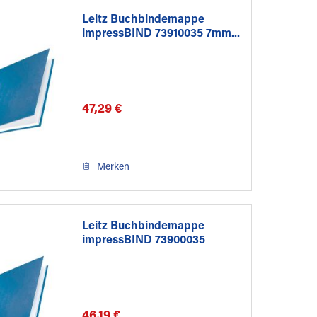
Leitz Buchbindemappe
impressBIND 73910035 7mm...
47,29 €
Merken
Leitz Buchbindemappe
impressBIND 73900035
3,5mm...
46,19 €