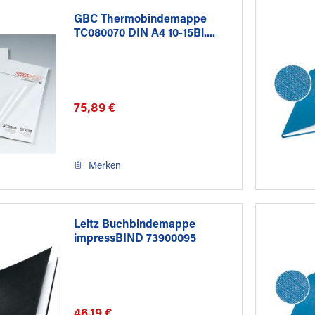
GBC Thermobindemappe
TC080070 DIN A4 10-15Bl....
75,89 €
Merken
Leitz Buchbindemappe
impressBIND 73900095
3,5mm...
46,19 €