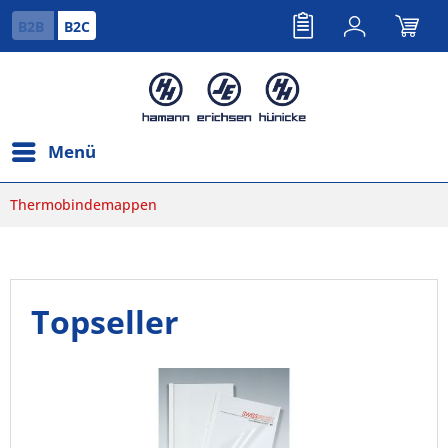
B2B
B2C
Menü
Thermobindemappen
Topseller