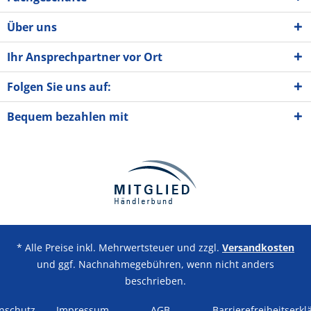
Über uns
Ihr Ansprechpartner vor Ort
Folgen Sie uns auf:
Bequem bezahlen mit
* Alle Preise inkl. Mehrwertsteuer und zzgl.
Versandkosten
und ggf. Nachnahmegebühren, wenn nicht anders
beschrieben.
nschutz
Impressum
AGB
Barrierefreiheitserkl