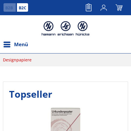
B2B
B2C
Menü
Designpapiere
Topseller