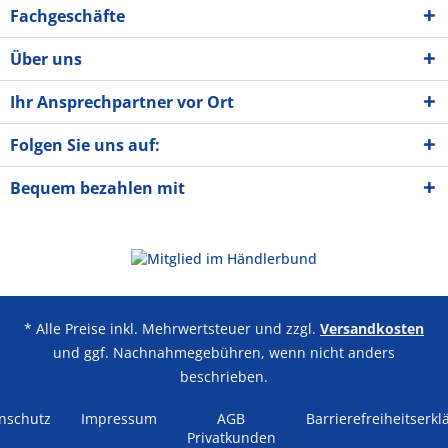
Fachgeschäfte
Über uns
Ihr Ansprechpartner vor Ort
Folgen Sie uns auf:
Bequem bezahlen mit
* Alle Preise inkl. Mehrwertsteuer und zzgl.
Versandkosten
und ggf. Nachnahmegebühren, wenn nicht anders
beschrieben.
nschutz
Impressum
AGB
Barrierefreiheitserkl
Privatkunden