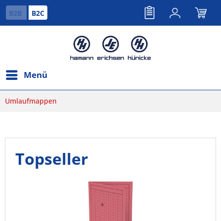
B2B
B2C
Menü
Umlaufmappen
Topseller