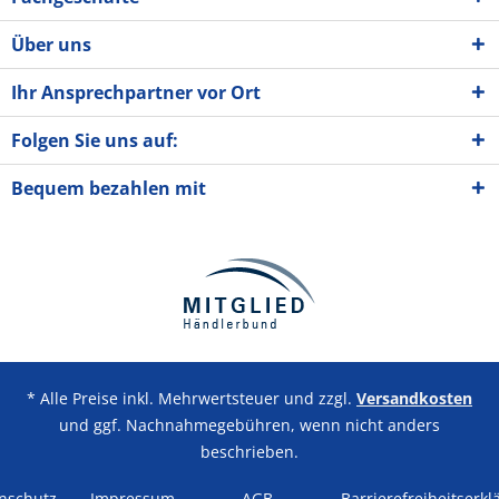
Über uns
Ihr Ansprechpartner vor Ort
Folgen Sie uns auf:
Bequem bezahlen mit
* Alle Preise inkl. Mehrwertsteuer und zzgl.
Versandkosten
und ggf. Nachnahmegebühren, wenn nicht anders
beschrieben.
nschutz
Impressum
AGB
Barrierefreiheitserkl