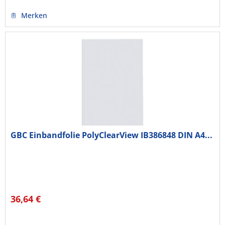
Merken
GBC Einbandfolie PolyClearView IB386848 DIN A4...
36,64 €