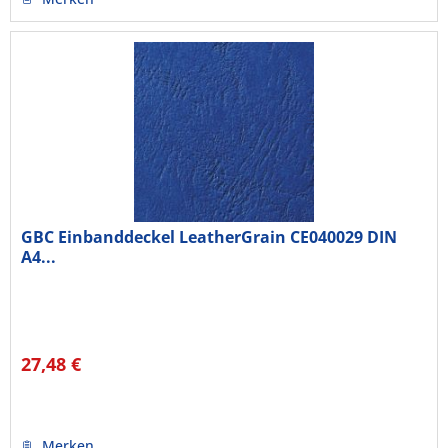
GBC Einbanddeckel LeatherGrain CE040029 DIN
A4...
27,48 €
Merken