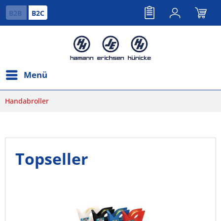
B2B
B2C
Menü
Handabroller
Topseller