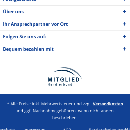
Über uns
Ihr Ansprechpartner vor Ort
Folgen Sie uns auf:
Bequem bezahlen mit
* Alle Preise inkl. Mehrwertsteuer und zzgl.
Versandkosten
und ggf. Nachnahmegebühren, wenn nicht anders
beschrieben.
nschutz
Impressum
AGB
Barrierefreiheitserkl