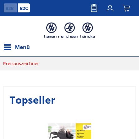
B2B
B2C
Menü
Preisauszeichner
Topseller