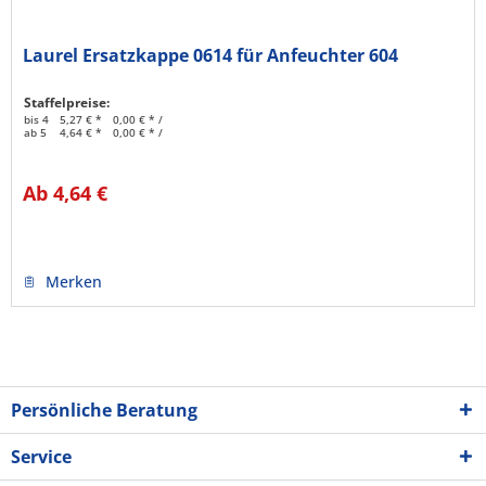
Laurel Ersatzkappe 0614 für Anfeuchter 604
Staffelpreise:
bis
4
5,27 € *
0,00 € * /
ab
5
4,64 € *
0,00 € * /
Ab 4,64 €
Merken
Persönliche Beratung
Service