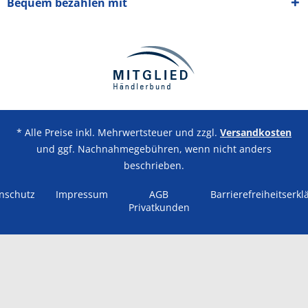
Bequem bezahlen mit
* Alle Preise inkl. Mehrwertsteuer und zzgl.
Versandkosten
und ggf. Nachnahmegebühren, wenn nicht anders
beschrieben.
nschutz
Impressum
AGB
Barrierefreiheitserkl
Privatkunden