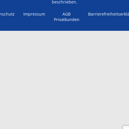
beschrieben.
nschutz
Impressum
AGB
Barrierefreiheitserkl
Privatkunden