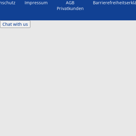
nschutz
Impressum
AGB
Barrierefreiheitserkl
Privatkunden
Chat with us