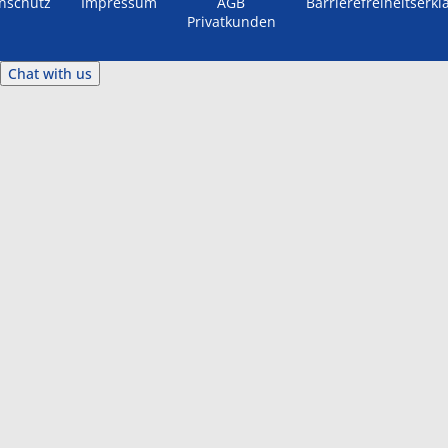
nschutz
Impressum
AGB
Barrierefreiheitserkl
Privatkunden
Chat with us