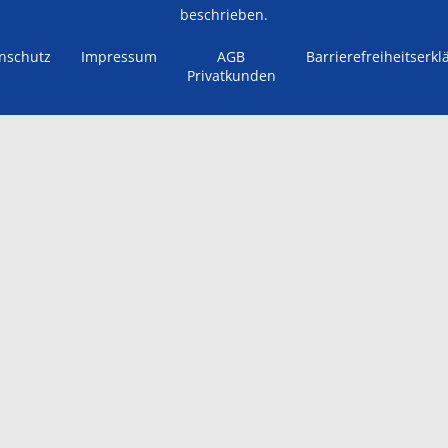
beschrieben.
nschutz
Impressum
AGB
Barrierefreiheitserkl
Privatkunden