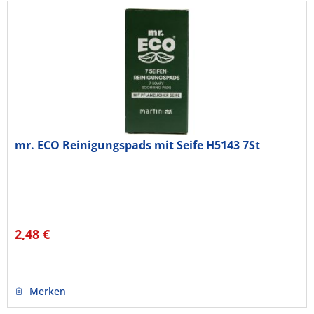
mr. ECO Reinigungspads mit Seife H5143 7St
2,48 €
Merken