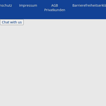
nschutz
Impressum
AGB
Barrierefreiheitserkl
Privatkunden
Chat with us