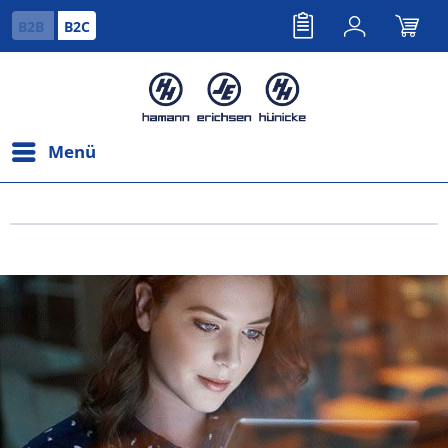
B2B
B2C
Menü