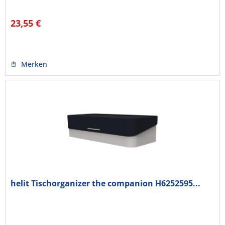
23,55 €
Merken
helit Tischorganizer the companion H6252595...