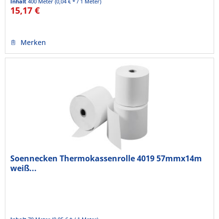
Inhalt
400 Meter
(0,04 € * / 1 Meter)
15,17 €
Merken
Soennecken Thermokassenrolle 4019 57mmx14m
weiß...