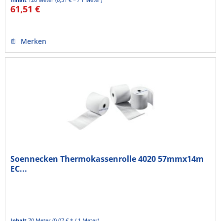
61,51 €
Merken
Soennecken Thermokassenrolle 4020 57mmx14m
EC...
Inhalt
70 Meter
(0,07 € * / 1 Meter)