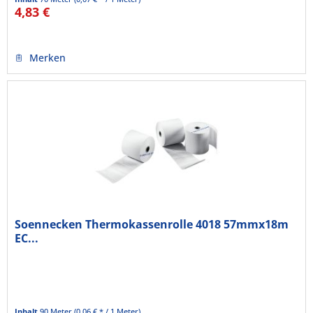
4,83 €
Merken
Soennecken Thermokassenrolle 4018 57mmx18m
EC...
Inhalt
90 Meter
(0,06 € * / 1 Meter)