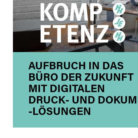
AUFBRUCH IN DAS
BÜRO DER ZUKUNFT
MIT DIGITALEN
DRUCK- UND DOKUM
-LÖSUNGEN