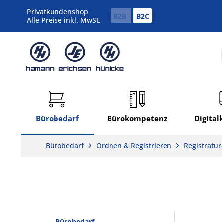
Privatkundenshop
B2B
B2C
Alle Preise inkl. MwSt.
Bürobedarf
Bürokompetenz
Digita
Bürobedarf
Ordnen & Registrieren
Registratu
Bürobedarf