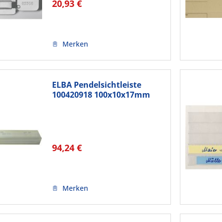
20,93 €
Merken
ELBA Pendelsichtleiste
100420918 100x10x17mm
tr...
94,24 €
Merken