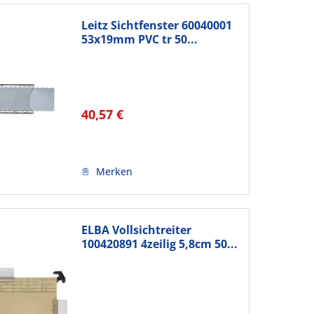
Leitz Sichtfenster 60040001
53x19mm PVC tr 50...
40,57 €
Merken
ELBA Vollsichtreiter
100420891 4zeilig 5,8cm 50...