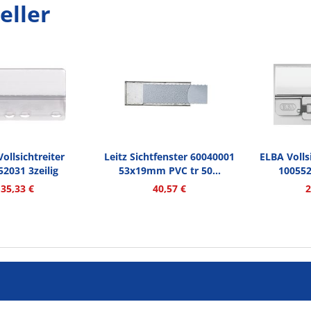
eller
ollsichtreiter
Leitz Sichtfenster 60040001
ELBA Vollsi
52031 3zeilig
53x19mm PVC tr 50...
100552
0x75mm...
35,33 €
40,57 €
2