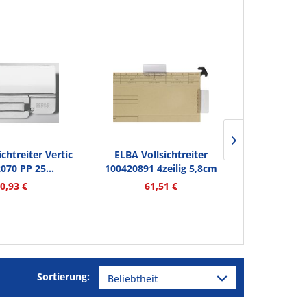
chtreiter Vertic
ELBA Vollsichtreiter
ELBA Pende
070 PP 25...
100420891 4zeilig 5,8cm
100420918
50...
t
0,93 €
61,51 €
94
Sortierung: