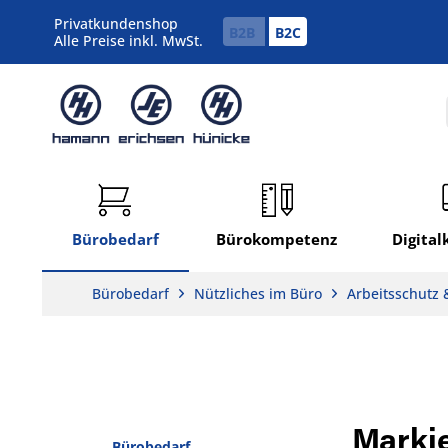
Privatkundenshop
B2B
B2C
Alle Preise inkl. MwSt.
Bürobedarf
Bürokompetenz
Digita
Bürobedarf
Nützliches im Büro
Arbeitsschutz &
Marki
Bürobedarf