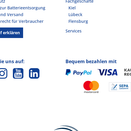
utz
Fachgeschäfte
zur Batterieentsorgung
Kiel
und Versand
Lübeck
recht für Verbraucher
Flensburg
Services
f erklären
ie uns auf:
Bequem bezahlen mit