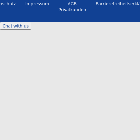
nschutz
Impressum
AGB
Barrierefreiheitserkl
Privatkunden
Chat with us