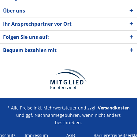
Über uns
Ihr Ansprechpartner vor Ort
Folgen Sie uns auf:
Bequem bezahlen mit
* Alle Preise inkl. Mehrwertsteuer und zzgl.
Versandkosten
und ggf. Nachnahmegebühren, wenn nicht anders
beschrieben.
nschutz
Impressum
AGB
Barrierefreiheitserkl