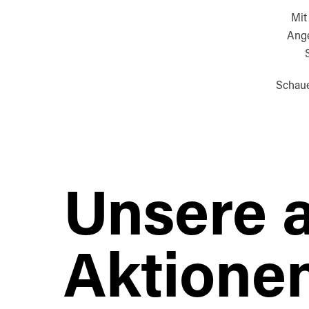
Mit
Ange
Schaue
Unsere a
Aktione