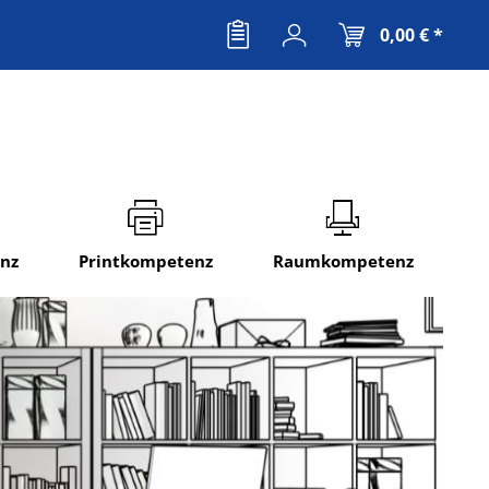
0,00 € *
nz
Printkompetenz
Raumkompetenz