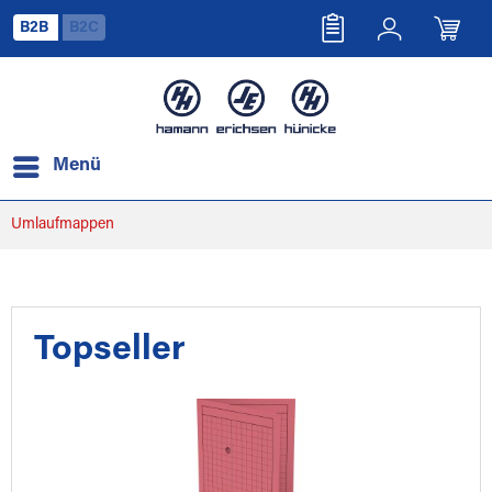
B2B
B2C
Menü
Umlaufmappen
Topseller