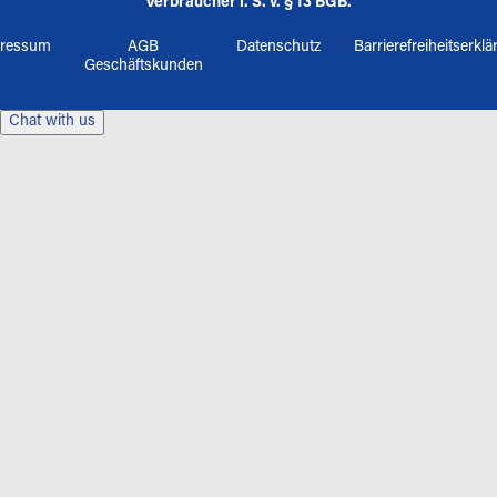
Verbraucher i. S. v. § 13 BGB.
ressum
AGB
Datenschutz
Barrierefreiheitserkl
Geschäftskunden
Chat with us