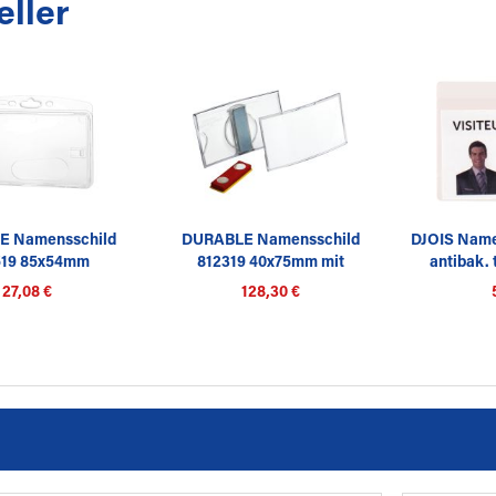
eller
E Namensschild
DURABLE Namensschild
DJOIS Name
519 85x54mm
812319 40x75mm mit
antibak. 
nststoff...
Magnet...
27,08 €
128,30 €