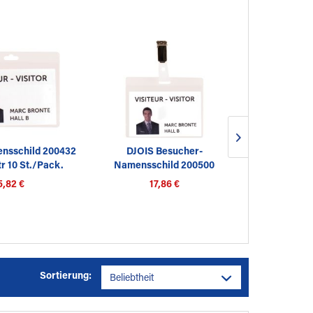
nsschild 200432
DJOIS Besucher-
DJOIS Namen
tr 10 St./Pack.
Namensschild 200500
tr 30 
82,5x103mm...
5,82 €
17,86 €
9
Sortierung: