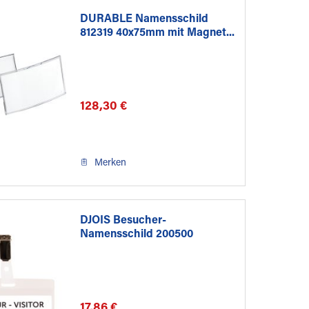
DURABLE Namensschild
812319 40x75mm mit Magnet...
128,30 €
Merken
DJOIS Besucher-
Namensschild 200500
82,5x103mm...
17,86 €