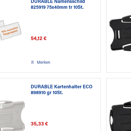
DURABLE Namensschild
825919 75x40mm tr 10St.
54,12 €
Merken
DURABLE Kartenhalter ECO
898910 gr 10St.
35,33 €