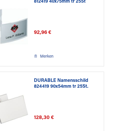
812419 40x75mm tr 25St
92,96 €
Merken
DURABLE Namensschild
824419 90x54mm tr 25St.
128,30 €