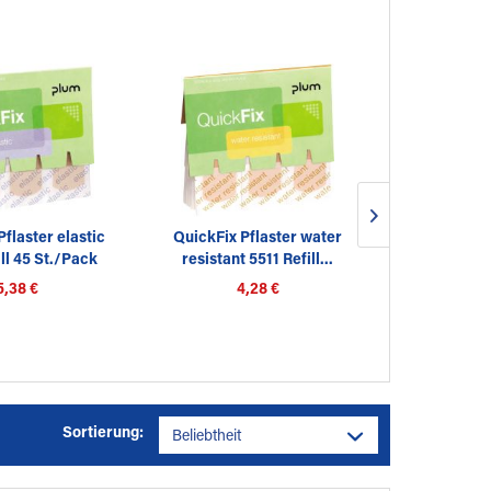
flaster elastic
QuickFix Pflaster water
QuickFix Pf
ll 45 St./Pack
resistant 5511 Refill...
5503 incl.
5,38 €
4,28 €
27
Sortierung: