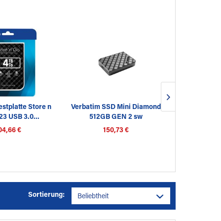
stplatte Store n
Verbatim SSD Mini Diamond
Verbatim SS
3 USB 3.0...
512GB GEN 2 sw
1TB USB 3
04,66 €
150,73 €
23
Sortierung: