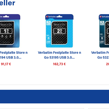
eller
Festplatte Store n
Verbatim Festplatte Store n
Verbatim Fe
194 USB 3.0...
Go 53195 USB 3.0...
Go 5322
91,17 €
162,73 €
2