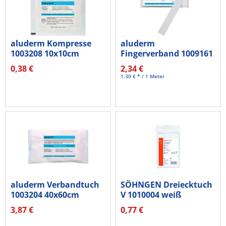
aluderm Kompresse
aluderm
1003208 10x10cm
Fingerverband 1009161
18x2cm 10 St./Pack.
0,38 €
2,34 €
1,30 € * / 1 Meter
aluderm Verbandtuch
SÖHNGEN Dreiecktuch
1003204 40x60cm
V 1010004 weiß
3,87 €
0,77 €