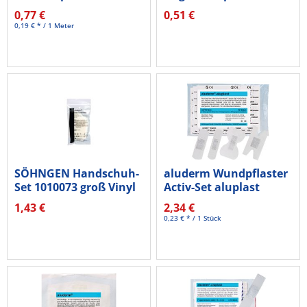
1003373 groß
1003340
0,77 €
0,51 €
4mx10cm...
0,19 € * / 1 Meter
SÖHNGEN Handschuh-
aluderm Wundpflaster
Set 1010073 groß Vinyl
Activ-Set aluplast
4...
1009410...
1,43 €
2,34 €
0,23 € * / 1 Stück