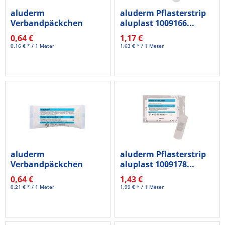
aluderm
aluderm Pflasterstrip
Verbandpäckchen
aluplast 1009166...
1003372 mittel
0,64 €
1,17 €
4mx8cm...
0,16 € * / 1 Meter
1,63 € * / 1 Meter
aluderm
aluderm Pflasterstrip
Verbandpäckchen
aluplast 1009178...
1003371 klein
0,64 €
1,43 €
3mx6cm...
0,21 € * / 1 Meter
1,99 € * / 1 Meter