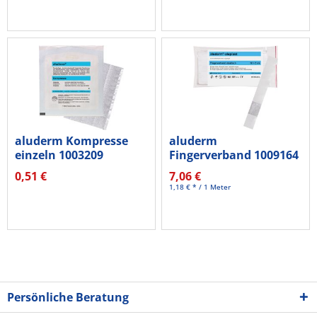
aluderm Kompresse
aluderm
einzeln 1003209
Fingerverband 1009164
10x15cm
12x2cm 50 St./Pack.
0,51 €
7,06 €
1,18 € * / 1 Meter
Persönliche Beratung