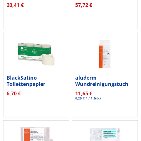
DIN 13157
sw
20,41 €
57,72 €
BlackSatino
aluderm
Toilettenpapier
Wundreinigungstuch
GreenGrow 3lg 250Bl...
40St
6,70 €
11,65 €
0,29 € * / 1 Stück