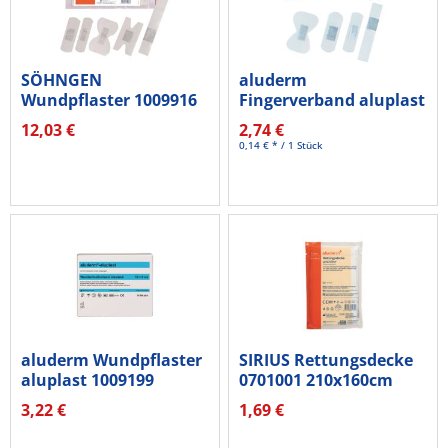
SÖHNGEN
aluderm
Wundpflaster 1009916
Fingerverband aluplast
Nachfüllset 115...
1009152 DIN...
12,03 €
2,74 €
0,14 € * / 1 Stück
aluderm Wundpflaster
SIRIUS Rettungsdecke
aluplast 1009199
0701001 210x160cm
1mx6cm
3,22 €
1,69 €