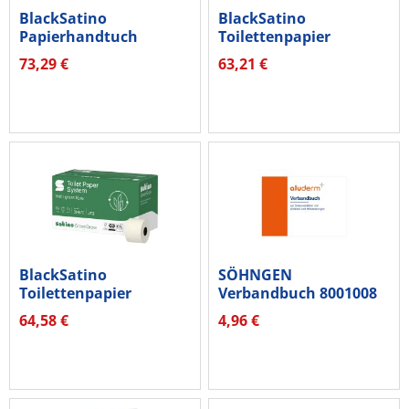
BlackSatino
BlackSatino
Papierhandtuch
Toilettenpapier
GreenGrow 275890
GreenGrow 314680...
73,29 €
63,21 €
2lg...
BlackSatino
SÖHNGEN
Toilettenpapier
Verbandbuch 8001008
GreenGrow 314670...
DIN A5 quer kartoniert
64,58 €
4,96 €